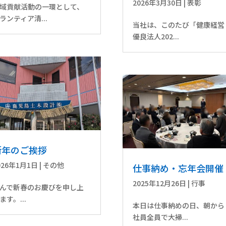
2026年3月30日
|
表彰
域貢献活動の一環として、
ランティア清...
当社は、このたび「健康経営
優良法人202...
新年のご挨拶
026年1月1日
|
その他
仕事納め・忘年会開催
2025年12月26日
|
行事
んで新春のお慶びを申し上
ます。...
本日は仕事納めの日、朝から
社員全員で大掃...