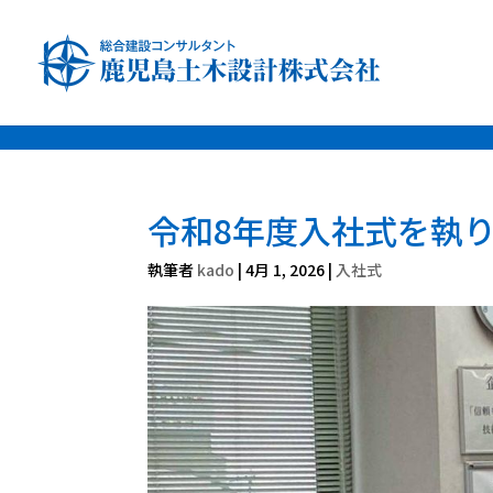
font-family: 'Noto Sans JP', sans-serif; font-family: 'Noto Serif JP', s
令和8年度入社式を執
執筆者
kado
|
4月 1, 2026
|
入社式