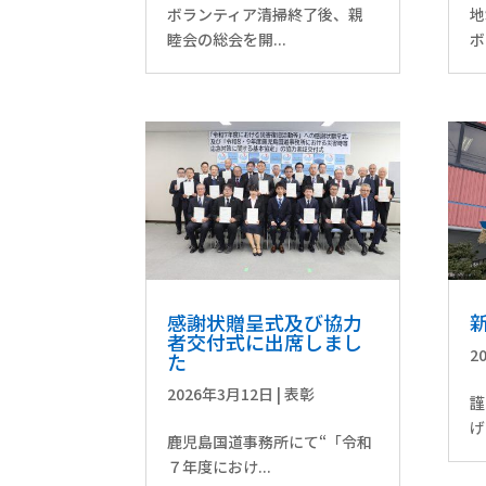
ボランティア清掃終了後、親
地
睦会の総会を開...
ボ
感謝状贈呈式及び協力
者交付式に出席しまし
2
た
2026年3月12日
|
表彰
謹
げ
鹿児島国道事務所にて“「令和
７年度におけ...