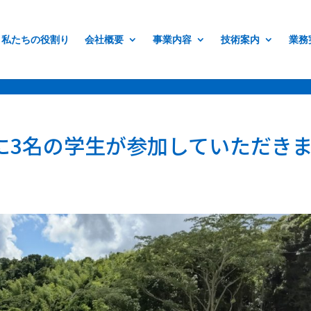
erif;
私たちの役割り
会社概要
事業内容
技術案内
業務
に3名の学生が参加していただき