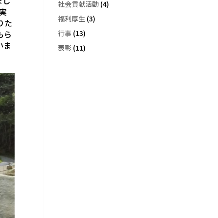
まし
社会貢献活動
(4)
実
福利厚生
(3)
りた
行事
(13)
もら
いま
表彰
(11)