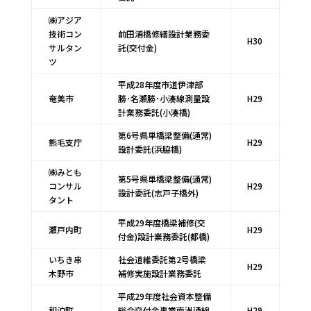
㈱アジア
技術コン
前田浦橋修繕設計業務委
H30
サルタン
託(交付金)
ツ
平成28年度市道伊津部
奄美市
勝･名瀬勝･小湊線測量設
H29
計業務委託(小湊橋)
第6号県単橋梁整備(通常)
熊毛支庁
H29
設計委託(浜脇橋)
㈱みとも
第5号県単橋梁整備(通常)
コンサル
H29
設計委託(志戸子橋外)
タント
平成29年度橋梁補修(交
瀬戸内町
H29
付金)設計業務委託(都橋)
いちき串
社会道維委託第2号橋梁
H29
木野市
補修実施設計業務委託
平成29年度社会資本整備
和泊町
総合交付金事業南洲通線
H29