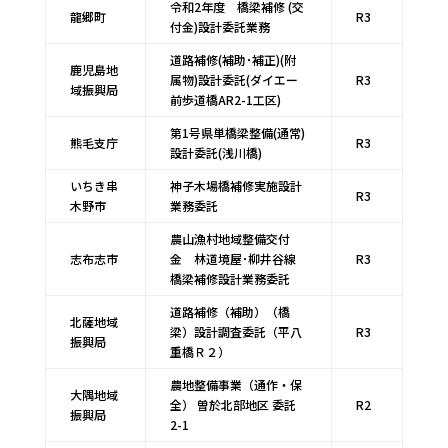
令和2年度 橋梁補修 (交
龍郷町
R3
付金)設計委託業務
道路補修(補助･補正)(附
鹿児島地
属物)設計委託(ダイエー
R3
域振興局
前歩道橋AR2-1工区)
第1号県単橋梁整備(通常)
熊毛支庁
R3
設計委託(浅川橋)
いちき串
神子木場橋補修実施設計
R3
木野市
業務委託
農山漁村地域整備交付
志布志市
金 林道境屋･柳井谷線
R3
橋梁補修設計業務委託
道路補修（補助）（橋
北薩地域
梁）設計調査委託（平八
R3
振興局
重橋Ｒ２）
農地整備事業（通作・保
大隅地域
全） 曽於北部地区 委託
R2
振興局
2-1