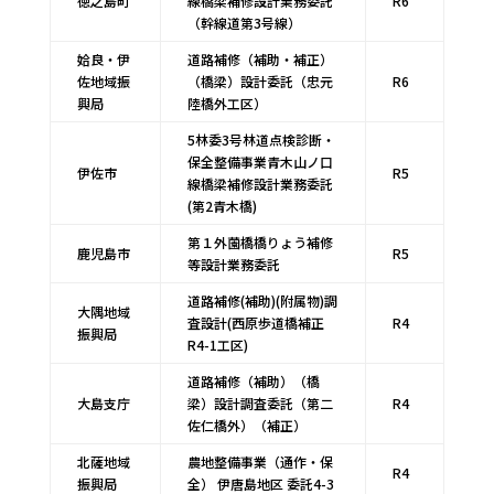
徳之島町
線橋梁補修設計業務委託
R6
（幹線道第3号線）
姶良・伊
道路補修（補助・補正）
佐地域振
（橋梁）設計委託（忠元
R6
興局
陸橋外工区）
5林委3号林道点検診断・
保全整備事業青木山ノ口
伊佐市
R5
線橋梁補修設計業務委託
(第2青木橋)
第１外薗橋橋りょう補修
鹿児島市
R5
等設計業務委託
道路補修(補助)(附属物)調
大隅地域
査設計(西原歩道橋補正
R4
振興局
R4-1工区)
道路補修（補助）（橋
大島支庁
梁）設計調査委託（第二
R4
佐仁橋外）（補正）
北薩地域
農地整備事業（通作・保
R4
振興局
全） 伊唐島地区 委託4-3