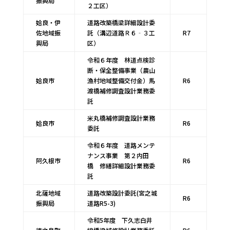
振興局
２工区）
姶良・伊
道路改築橋梁詳細設計委
佐地域振
託（溝辺道路Ｒ６‐３工
R7
興局
区）
令和６年度 林道点検診
断・保全整備事業（農山
姶良市
漁村地域整備交付金）馬
R6
渡橋補修調査設計業務委
託
米丸橋補修調査設計業務
姶良市
R6
委託
令和６年度 道路メンテ
ナンス事業 第２内田
阿久根市
R6
橋 修繕詳細設計業務委
託
北薩地域
道路改築設計委託(宮之城
R6
振興局
道路R5-3)
令和5年度 下久志白井