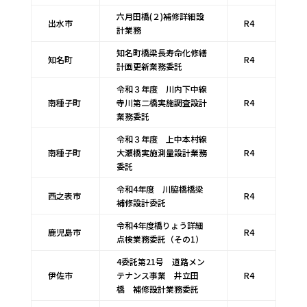
六月田橋(２)補修詳細設
出水市
R4
計業務
知名町橋梁長寿命化修繕
知名町
R4
計画更新業務委託
令和３年度 川内下中線
南種子町
寺川第二橋実施調査設計
R4
業務委託
令和３年度 上中本村線
南種子町
大瀬橋実施測量設計業務
R4
委託
令和4年度 川脇橋橋梁
西之表市
R4
補修設計委託
令和4年度橋りょう詳細
鹿児島市
R4
点検業務委託（その1）
4委託第21号 道路メン
伊佐市
テナンス事業 井立田
R4
橋 補修設計業務委託