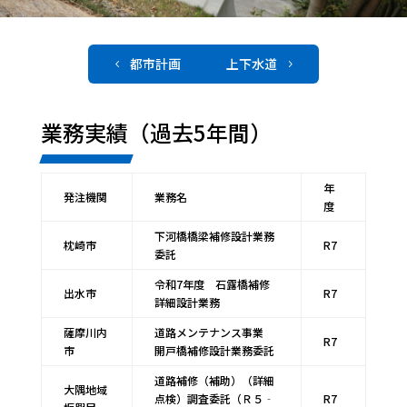
都市計画
上下水道
4
5
業務実績（過去5年間）
年
発注機関
業務名
度
下河橋橋梁補修設計業務
枕崎市
R7
委託
令和7年度 石露橋補修
出水市
R7
詳細設計業務
薩摩川内
道路メンテナンス事業
R7
市
開戸橋補修設計業務委託
道路補修（補助）（詳細
大隅地域
点検）調査委託（Ｒ５‐
R7