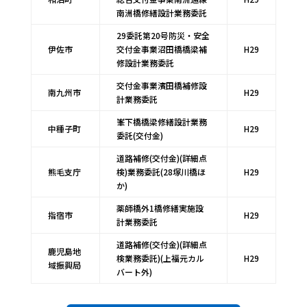
南洲橋修繕設計業務委託
29委託第20号防災・安全
伊佐市
交付金事業沼田橋橋梁補
H29
修設計業務委託
交付金事業濱田橋補修設
南九州市
H29
計業務委託
峯下橋橋梁修繕設計業務
中種子町
H29
委託(交付金)
道路補修(交付金)(詳細点
熊毛支庁
検)業務委託(28塚川橋ほ
H29
か)
薬師橋外1橋修繕実施設
指宿市
H29
計業務委託
道路補修(交付金)(詳細点
鹿児島地
検業務委託)(上福元カル
H29
域振興局
バート外)