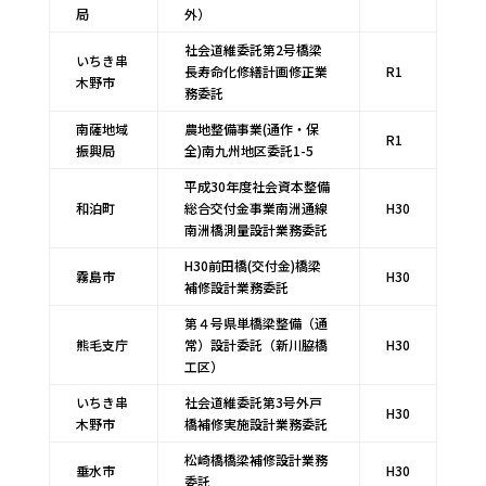
局
外）
社会道維委託第2号橋梁
いちき串
長寿命化修繕計画修正業
R1
木野市
務委託
南薩地域
農地整備事業(通作・保
R1
振興局
全)南九州地区委託1-5
平成30年度社会資本整備
和泊町
総合交付金事業南洲通線
H30
南洲橋測量設計業務委託
H30前田橋(交付金)橋梁
霧島市
H30
補修設計業務委託
第４号県単橋梁整備（通
熊毛支庁
常）設計委託（新川脇橋
H30
工区）
いちき串
社会道維委託第3号外戸
H30
木野市
橋補修実施設計業務委託
松崎橋橋梁補修設計業務
垂水市
H30
委託