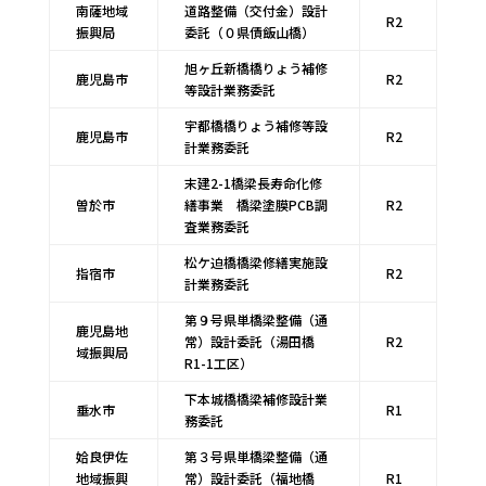
南薩地域
道路整備（交付金）設計
R2
振興局
委託（０県債飯山橋）
旭ヶ丘新橋橋りょう補修
鹿児島市
R2
等設計業務委託
宇都橋橋りょう補修等設
鹿児島市
R2
計業務委託
末建2-1橋梁長寿命化修
曽於市
繕事業 橋梁塗膜PCB調
R2
査業務委託
松ケ迫橋橋梁修繕実施設
指宿市
R2
計業務委託
第９号県単橋梁整備（通
鹿児島地
常）設計委託（湯田橋
R2
域振興局
R1-1工区）
下本城橋橋梁補修設計業
垂水市
R1
務委託
姶良伊佐
第３号県単橋梁整備（通
地域振興
常）設計委託（福地橋
R1