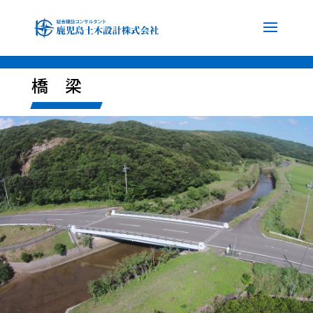
font-family: 'Noto Sans JP', sans-serif; font-family: 'Noto Serif JP', serif;
橋 梁