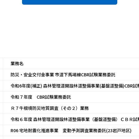
業務名
防災・安全交付金事業 市道下馬場線CBR試験業務委託
令和6年度(補正) 森林管理道開設林道整備事業(基盤道整備)CBR
令和７年度 CBR試験業務委託
Ｒ７牛根境防災地質調査（その２）業務
令和６年度 森林管理道開設林道整備事業（基盤道整備）ＣＢＲ試
R06 宅地耐震化推進事業 変動予測調査業務委託(23岩戸地区)