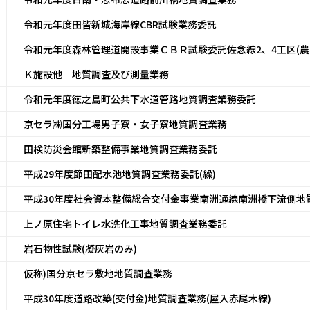
令和元年度田皆新城海岸線CBR試験業務委託
令和元年度森林管理道開設事業ＣＢＲ試験委託佐念線2、4工区(農
Ｋ施設他 地質調査及び測量業務
令和元年度徳之島町公共下水道管路地質調査業務委託
京セラ㈱国分工場男子寮・女子寮地質調査業務
田検防災会館新築整備事業地質調査業務委託
平成29年度節田配水池地質調査業務委託(繰)
平成30年度社会資本整備総合交付金事業南洲通線南洲橋下流側地
上ノ原住宅トイレ水洗化工事地質調査業務委託
岩石物性試験(凝灰岩のみ)
仮称)国分京セラ敷地地質調査業務
平成30年度道路改築(交付金)地質調査業務(屋入赤尾木線)