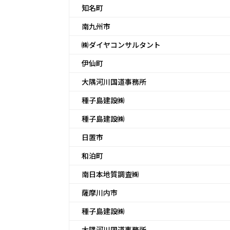
知名町
南九州市
㈱ダイヤコンサルタント
伊仙町
大隅河川国道事務所
種子島建設㈱
種子島建設㈱
日置市
和泊町
南日本地質調査㈱
薩摩川内市
種子島建設㈱
大隅河川国道事務所