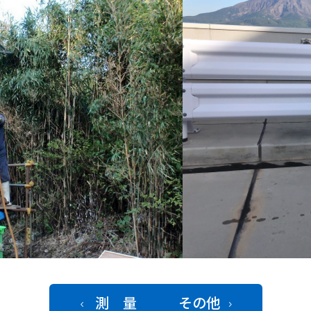
測 量
その他
4
5