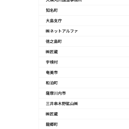
知名町
大島支庁
㈱ネットアルファ
徳之島町
㈱匠蔵
宇検村
奄美市
和泊町
薩摩川内市
三井串木野鉱山㈱
㈱匠蔵
龍郷町