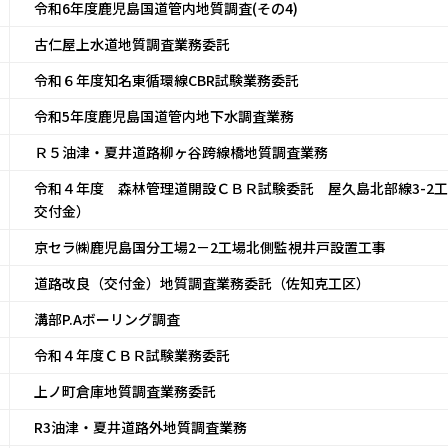
令和6年度鹿児島国道管内地質調査(その4)
古仁屋上水道地質調査業務委託
令和６年度知名東循環線CBR試験業務委託
令和5年度鹿児島国道管内地下水調査業務
Ｒ５油津・夏井道路柳ヶ谷跨線橋地質調査業務
令和４年度 森林管理道開設ＣＢＲ試験委託 屋久島北部線3-2
交付金）
京セラ㈱鹿児島国分工場2－2工場北側監視井戸設置工事
道路改良（交付金）地質調査業務委託（佐知克工区）
溝部P.Aボーリング調査
令和４年度ＣＢＲ試験業務委託
上ノ町倉庫地質調査業務委託
R3油津・夏井道路外地質調査業務