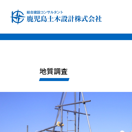
font-family: 'Noto Sans JP', sans-serif; font-family: 'Noto Serif JP', s
地質調査