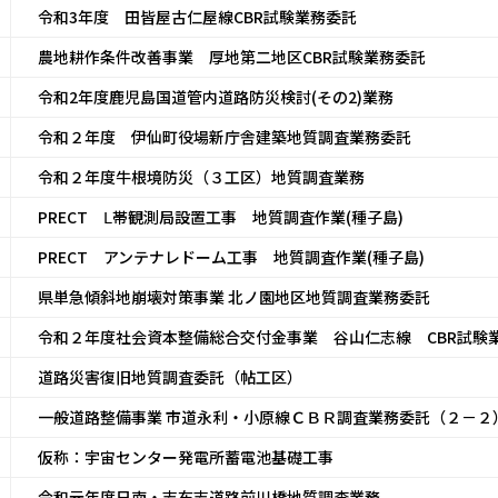
令和3年度 田皆屋古仁屋線CBR試験業務委託
農地耕作条件改善事業 厚地第二地区CBR試験業務委託
令和2年度鹿児島国道管内道路防災検討(その2)業務
令和２年度 伊仙町役場新庁舎建築地質調査業務委託
令和２年度牛根境防災（３工区）地質調査業務
PRECT Ⅼ帯観測局設置工事 地質調査作業(種子島)
PRECT アンテナレドーム工事 地質調査作業(種子島)
県単急傾斜地崩壊対策事業 北ノ園地区地質調査業務委託
令和２年度社会資本整備総合交付金事業 谷山仁志線 CBR試験
道路災害復旧地質調査委託（帖工区）
一般道路整備事業 市道永利・小原線ＣＢＲ調査業務委託（２－２
仮称：宇宙センター発電所蓄電池基礎工事
令和元年度日南・志布志道路前川橋地質調査業務