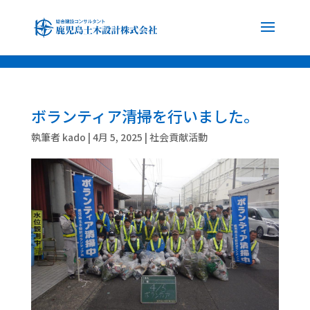
font-family: 'Noto Sans JP', sans-serif; font-family: 'Noto Serif JP', serif;
ボランティア清掃を行いました。
執筆者
kado
|
4月 5, 2025
|
社会貢献活動