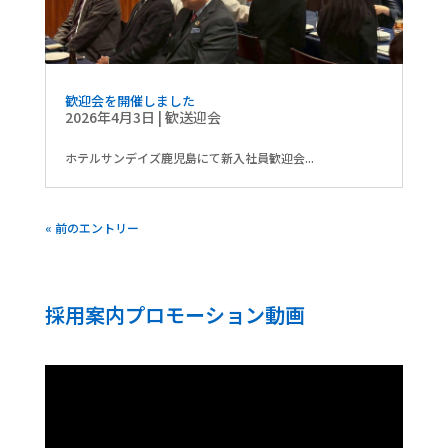
歓迎会を開催しました
2026年4月3日
|
歓送迎会
ホテルサンデイズ鹿児島にて新入社員歓迎会...
« 前のエントリー
採用案内プロモーション動画