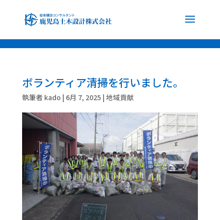
font-family: 'Noto Sans JP', sans-serif; font-family: 'Noto Serif JP', serif;
ボランティア清掃を行いました。
執筆者
kado
|
6月 7, 2025
|
地域貢献