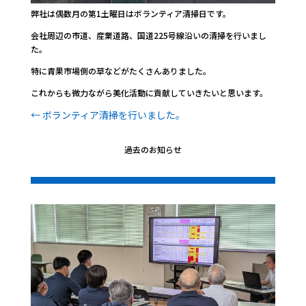
弊社は偶数月の第
1
土曜日はボランティア清掃日です。
会社周辺の市道、産業道路、国道
225
号線沿いの清掃を行いまし
た。
特に青果市場側の草などがたくさんありました。
これからも微力ながら美化活動に貢献していきたいと思います。
←
ボランティア清掃を行いました。
過去のお知らせ