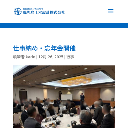
font-family: 'Noto Sans JP', sans-serif; font-family: 'Noto Serif JP', serif;
仕事納め・忘年会開催
執筆者
kado
|
12月 26, 2025
|
行事