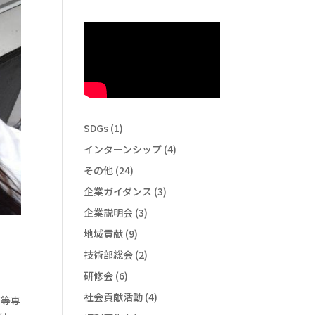
SDGs
(1)
インターンシップ
(4)
その他
(24)
企業ガイダンス
(3)
企業説明会
(3)
地域貢献
(9)
技術部総会
(2)
研修会
(6)
社会貢献活動
(4)
高等専