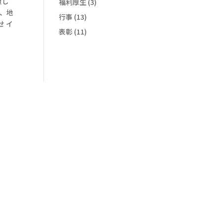
復し
福利厚生
(3)
習、地
行事
(13)
 イ
表彰
(11)