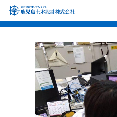
font-family: 'Noto Sans JP', sans-serif; font-family: 'Noto Serif JP', s