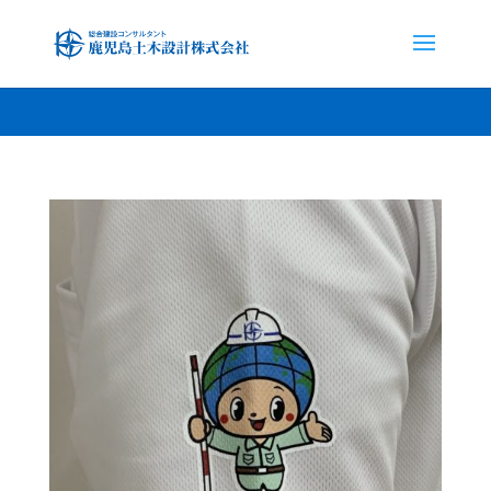
font-family: 'Noto Sans JP', sans-serif; font-family: 'Noto Serif JP',
serif;