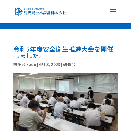
font-family: 'Noto Sans JP', sans-serif; font-family: 'Noto Serif JP', serif;
令和5年度安全衛生推進大会を開催
しました。
執筆者
kado
|
6月 3, 2023
|
研修会