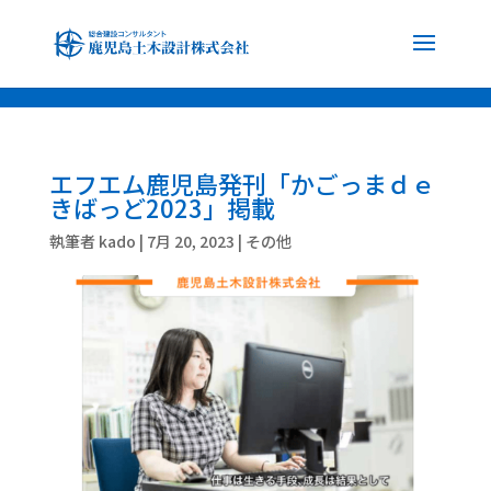
font-family: 'Noto Sans JP', sans-serif; font-family: 'Noto Serif JP', serif;
エフエム鹿児島発刊「かごっまｄｅ
きばっど2023」掲載
執筆者
kado
|
7月 20, 2023
|
その他