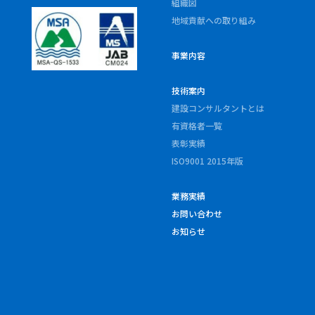
組織図
地域貢献への取り組み
事業内容
技術案内
建設コンサルタントとは
有資格者一覧
表彰実績
ISO9001 2015年版
業務実績
お問い合わせ
お知らせ
» 鹿児島土木設計採用サイ
ト
・当社は「鹿児島ジャズフェステ
・当社は「桜島と芸術花火
ィバル2024 WINTER SESSION」
2024」に協賛しています。