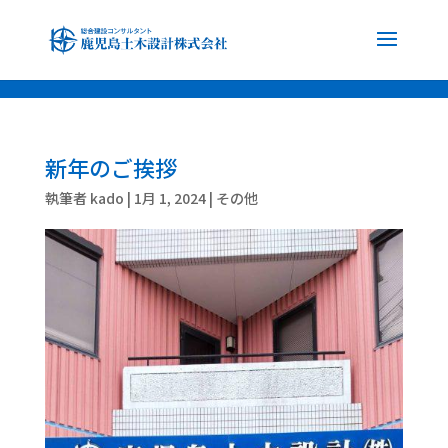
font-family: 'Noto Sans JP', sans-serif; font-family: 'Noto Serif JP', serif;
新年のご挨拶
執筆者
kado
|
1月 1, 2024
|
その他