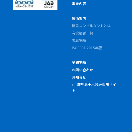
事業内容
技術案内
建設コンサルタントとは
有資格者一覧
表彰実績
ISO9001 2015年版
業務実績
お問い合わせ
お知らせ
» 鹿児島土木設計採用サイ
ト
・当社は「鹿児島ジャズフェステ
・当社は「桜島と芸術花火
ィバル2024 WINTER SESSION」
2024」に協賛しています。
の協賛スポンサーです。