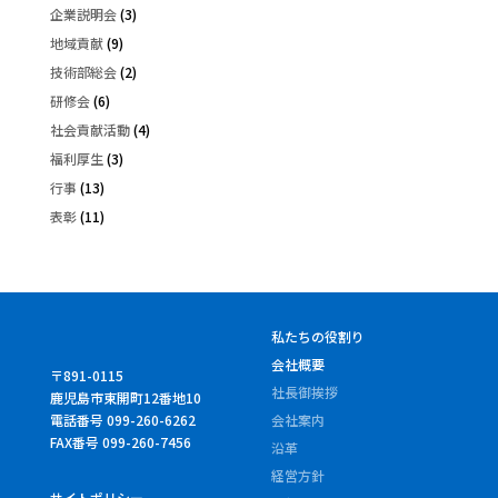
企業説明会
(3)
地域貢献
(9)
技術部総会
(2)
研修会
(6)
社会貢献活動
(4)
福利厚生
(3)
行事
(13)
表彰
(11)
私たちの役割り
会社概要
〒891-0115
社長御挨拶
鹿児島市東開町12番地10
電話番号 099-260-6262
会社案内
FAX番号 099-260-7456
沿革
経営方針
サイトポリシー