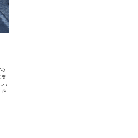
草の
年度
ランテ
 企