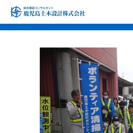
font-family: 'Noto Sans JP', sans-serif; font-family: 'Noto Serif JP', s